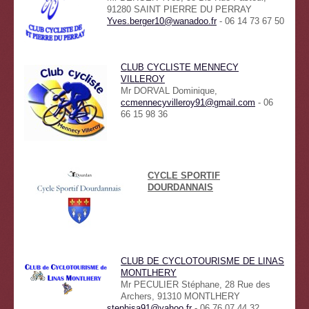
91280 SAINT PIERRE DU PERRAY
Yves.berger10@wanadoo.fr
- 06 14 73 67 50
CLUB CYCLISTE MENNECY
VILLEROY
Mr DORVAL Dominique,
ccmennecyvilleroy91@gmail.com
- 06
66 15 98 36
CYCLE SPORTIF
DOURDANNAIS
CLUB DE CYCLOTOURISME DE LINAS
MONTLHERY
Mr PECULIER Stéphane, 28 Rue des
Archers, 91310 MONTLHERY
stephisa91@yahoo.fr
- 06 76 07 44 32