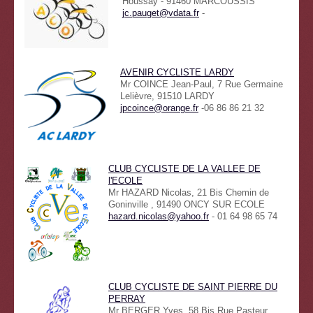
Houssay - 91460 MARCOUSSIS
jc.pauget@vdata.fr
-
AVENIR CYCLISTE LARDY
Mr COINCE Jean-Paul, 7 Rue Germaine
Lelièvre, 91510 LARDY
jpcoince@orange.fr
-06 86 86 21 32
CLUB CYCLISTE DE LA VALLEE DE
l'ECOLE
Mr HAZARD Nicolas, 21 Bis Chemin de
Goninville , 91490 ONCY SUR ECOLE
hazard.nicolas@yahoo.fr
- 01 64 98 65 74
CLUB CYCLISTE DE SAINT PIERRE DU
PERRAY
Mr BERGER Yves, 58 Bis Rue Pasteur,