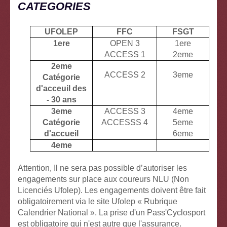
CATEGORIES
UFOLEP
FFC
FSGT
1ere
OPEN 3
1ere
ACCESS 1
2eme
2eme
ACCESS 2
3eme
Catégorie
d'acceuil des
- 30 ans
3eme
ACCESS 3
4eme
Catégorie
ACCESSS 4
5eme
d'accueil
6eme
4eme
Attention, Il ne sera pas possible d’autoriser les
engagements sur place aux coureurs NLU (Non
Licenciés Ufolep). Les engagements doivent être fait
obligatoirement via le site Ufolep « Rubrique
Calendrier National ». La prise d'un Pass'Cyclosport
est obligatoire qui n'est autre que l'assurance.